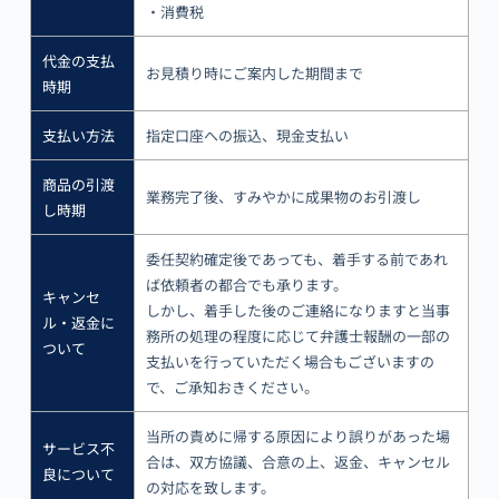
・消費税
代金の支払
お見積り時にご案内した期間まで
時期
支払い方法
指定口座への振込、現金支払い
商品の引渡
業務完了後、すみやかに成果物のお引渡し
し時期
委任契約確定後であっても、着手する前であれ
ば依頼者の都合でも承ります。
キャンセ
しかし、着手した後のご連絡になりますと当事
ル・返金に
務所の処理の程度に応じて弁護士報酬の一部の
ついて
支払いを行っていただく場合もございますの
で、ご承知おきください。
当所の責めに帰する原因により誤りがあった場
サービス不
合は、双方協議、合意の上、返金、キャンセル
良について
の対応を致します。