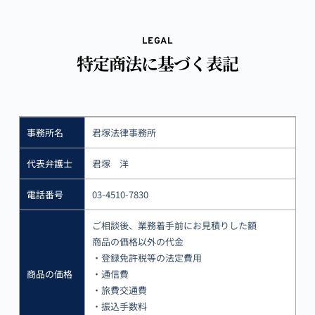
コ
ン
テ
LEGAL
ン
特定商法に基づく表記
ツ
へ
ス
キ
ッ
事務所名
君塚法律事務所
プ
代表弁護士
君塚　洋
電話番号
03-4510-7830
ご相談後、業務着手前にお見積りした額
商品の価格以外の代金
・登録免許税等の法定費用
商品の価格
・通信費
・旅費交通費
・振込手数料